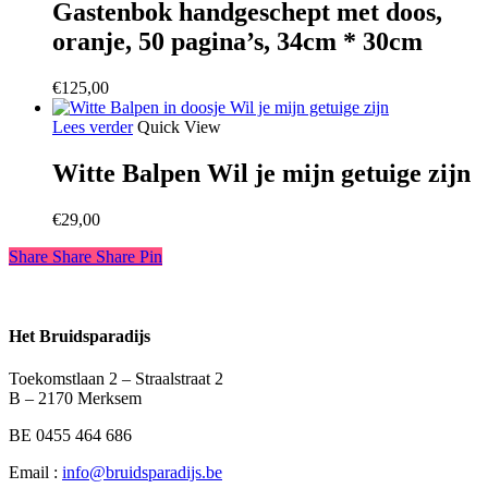
Gastenbok handgeschept met doos,
oranje, 50 pagina’s, 34cm * 30cm
€
125,00
Lees verder
Quick View
Witte Balpen Wil je mijn getuige zijn
€
29,00
Share
Share
Share
Share
Pin
Het Bruidsparadijs
Toekomstlaan 2 – Straalstraat 2
B – 2170 Merksem
BE 0455 464 686
Email :
info@bruidsparadijs.be