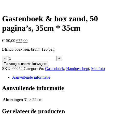
Gastenboek & box zand, 50
pagina’s, 35cm * 35cm
Oorspronkelijke
Huidige
€
150,00
€
75,00
prijs
prijs
Blanco boek leer, bruin, 120 pag,
was:
is:
€150,00.
€75,00.
Gastenboek
&
Toevoegen aan winkelwagen
box
SKU:
00252
Categorieën:
Gastenboek
,
Handgeschept
,
Met foto
zand,
50
Aanvullende informatie
pagina's,
35cm
Aanvullende informatie
*
35cm
aantal
Afmetingen
31 × 22 cm
Gerelateerde producten