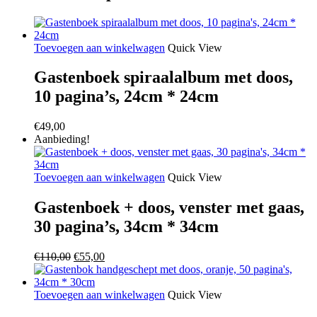
Toevoegen aan winkelwagen
Quick View
Gastenboek spiraalalbum met doos,
10 pagina’s, 24cm * 24cm
€
49,00
Aanbieding!
Toevoegen aan winkelwagen
Quick View
Gastenboek + doos, venster met gaas,
30 pagina’s, 34cm * 34cm
Oorspronkelijke
Huidige
€
110,00
€
55,00
prijs
prijs
was:
is:
€110,00.
€55,00.
Toevoegen aan winkelwagen
Quick View