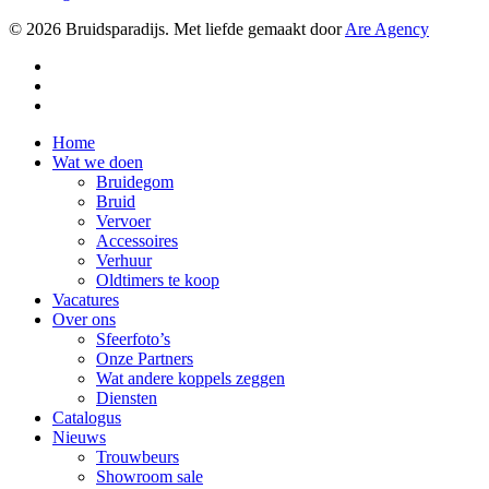
© 2026 Bruidsparadijs. Met liefde gemaakt door
Are Agency
facebook
youtube
instagram
Close
Home
Menu
Wat we doen
Bruidegom
Bruid
Vervoer
Accessoires
Verhuur
Oldtimers te koop
Vacatures
Over ons
Sfeerfoto’s
Onze Partners
Wat andere koppels zeggen
Diensten
Catalogus
Nieuws
Trouwbeurs
Showroom sale