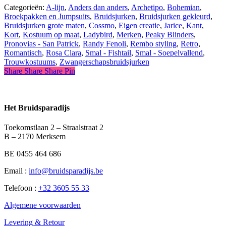
Categorieën:
A-lijn
,
Anders dan anders
,
Archetipo
,
Bohemian
,
Broekpakken en Jumpsuits
,
Bruidsjurken
,
Bruidsjurken gekleurd
,
Bruidsjurken grote maten
,
Cossmo
,
Eigen creatie
,
Jarice
,
Kant
,
Kort
,
Kostuum op maat
,
Ladybird
,
Merken
,
Peaky Blinders
,
Pronovias - San Patrick
,
Randy Fenoli
,
Rembo styling
,
Retro
,
Romantisch
,
Rosa Clara
,
Smal - Fishtail
,
Smal - Soepelvallend
,
Trouwkostuums
,
Zwangerschapsbruidsjurken
Share
Share
Share
Share
Pin
Het Bruidsparadijs
Toekomstlaan 2 – Straalstraat 2
B – 2170 Merksem
BE 0455 464 686
Email :
info@bruidsparadijs.be
Telefoon :
+32 3605 55 33
Algemene voorwaarden
Levering & Retour